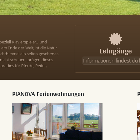
eziell Klavierspieler), und
Lehrgänge
am Ende der Welt, ist die Natur
achthimmel ein selten gesehenes
nicht scheuen, prägen dieses
Informationen findest du 
aradies für Pferde, Reiter,
PIANOVA Ferienwohnungen