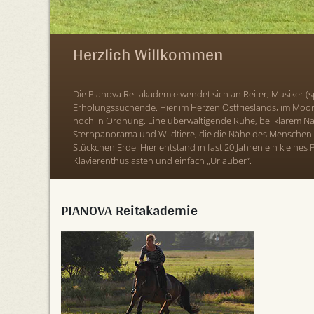
Herzlich Willkommen
Die Pianova Reitakademie wendet sich an Reiter, Musiker (sp
Erholungssuchende. Hier im Herzen Ostfrieslands, im Moor 
noch in Ordnung. Eine überwältigende Ruhe, bei klarem N
Sternpanorama und Wildtiere, die die Nähe des Menschen 
Stückchen Erde. Hier entstand in fast 20 Jahren ein kleines P
Klavierenthusiasten und einfach „Urlauber“.
PIANOVA Reitakademie