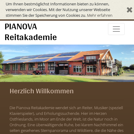
Um Ihnen bestmöglichst Informationen bieten zu können,
verwenden wir Cookies. Mit der Nutzung unserer Webseite
stimmen Sie der Speicherung von Cookies zu.
Mehr erfahren
PIANOVA
Reitakademie
Herzlich Willkommen
Die Pianova Reitakademie wendet sich an Reiter, Musiker (speziell
Klavierspieler), und Erholungssuchende. Hier im Herzen
Ostfrieslands, im Moor am Ende der Welt, ist die Natur noch in
Ordnung. Eine überwältigende Ruhe, bei klarem Nachthimmel ein
selten gesehenes Sternpanorama und Wildtiere, die die Nähe des