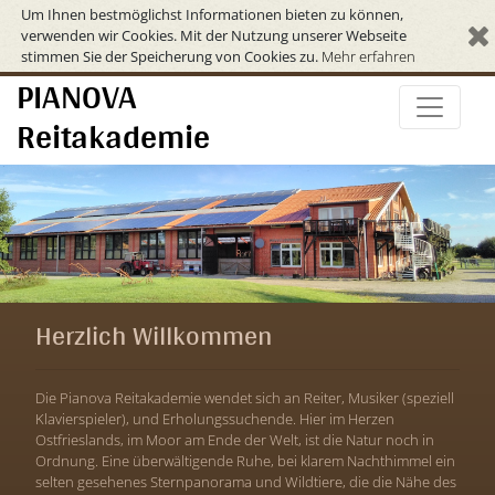
Um Ihnen bestmöglichst Informationen bieten zu können,
verwenden wir Cookies. Mit der Nutzung unserer Webseite
stimmen Sie der Speicherung von Cookies zu.
Mehr erfahren
PIANOVA
Reitakademie
Herzlich Willkommen
Die Pianova Reitakademie wendet sich an Reiter, Musiker (speziell
Klavierspieler), und Erholungssuchende. Hier im Herzen
Ostfrieslands, im Moor am Ende der Welt, ist die Natur noch in
Ordnung. Eine überwältigende Ruhe, bei klarem Nachthimmel ein
selten gesehenes Sternpanorama und Wildtiere, die die Nähe des