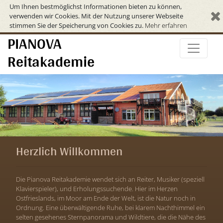
Um Ihnen bestmöglichst Informationen bieten zu können,
verwenden wir Cookies. Mit der Nutzung unserer Webseite
stimmen Sie der Speicherung von Cookies zu.
Mehr erfahren
PIANOVA
Reitakademie
Herzlich Willkommen
Die Pianova Reitakademie wendet sich an Reiter, Musiker (speziell
Klavierspieler), und Erholungssuchende. Hier im Herzen
Ostfrieslands, im Moor am Ende der Welt, ist die Natur noch in
Ordnung. Eine überwältigende Ruhe, bei klarem Nachthimmel ein
selten gesehenes Sternpanorama und Wildtiere, die die Nähe des