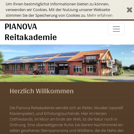
Um Ihnen bestmöglichst Informationen bieten zu können,
verwenden wir Cookies. Mit der Nutzung unserer Webseite
stimmen Sie der Speicherung von Cookies zu.
Mehr erfahren
PIANOVA
Reitakademie
Herzlich Willkommen
Die Pianova Reitakademie wendet sich an Reiter, Musiker (speziell
Klavierspieler), und Erholungssuchende. Hier im Herzen
Ostfrieslands, im Moor am Ende der Welt, ist die Natur noch in
Ordnung. Eine überwältigende Ruhe, bei klarem Nachthimmel ein
selten gesehenes Sternpanorama und Wildtiere, die die Nähe des