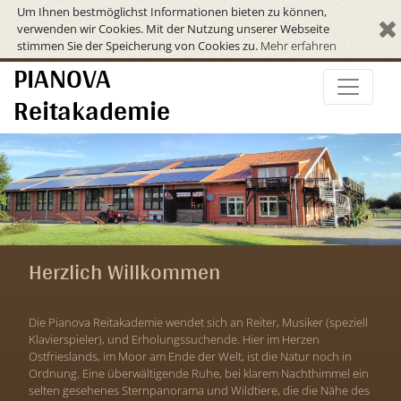
Um Ihnen bestmöglichst Informationen bieten zu können,
verwenden wir Cookies. Mit der Nutzung unserer Webseite
stimmen Sie der Speicherung von Cookies zu.
Mehr erfahren
PIANOVA
Reitakademie
Herzlich Willkommen
Die Pianova Reitakademie wendet sich an Reiter, Musiker (speziell
Klavierspieler), und Erholungssuchende. Hier im Herzen
Ostfrieslands, im Moor am Ende der Welt, ist die Natur noch in
Ordnung. Eine überwältigende Ruhe, bei klarem Nachthimmel ein
selten gesehenes Sternpanorama und Wildtiere, die die Nähe des