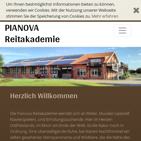
Um Ihnen bestmöglichst Informationen bieten zu können,
verwenden wir Cookies. Mit der Nutzung unserer Webseite
stimmen Sie der Speicherung von Cookies zu.
Mehr erfahren
PIANOVA
Reitakademie
Herzlich Willkommen
Die Pianova Reitakademie wendet sich an Reiter, Musiker (speziell
Klavierspieler), und Erholungssuchende. Hier im Herzen
Ostfrieslands, im Moor am Ende der Welt, ist die Natur noch in
Ordnung. Eine überwältigende Ruhe, bei klarem Nachthimmel ein
selten gesehenes Sternpanorama und Wildtiere, die die Nähe des