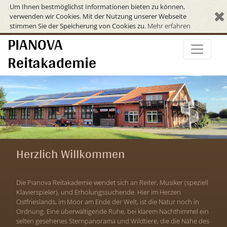
Um Ihnen bestmöglichst Informationen bieten zu können,
verwenden wir Cookies. Mit der Nutzung unserer Webseite
stimmen Sie der Speicherung von Cookies zu.
Mehr erfahren
PIANOVA
Reitakademie
Herzlich Willkommen
Die Pianova Reitakademie wendet sich an Reiter, Musiker (speziell
Klavierspieler), und Erholungssuchende. Hier im Herzen
Ostfrieslands, im Moor am Ende der Welt, ist die Natur noch in
Ordnung. Eine überwältigende Ruhe, bei klarem Nachthimmel ein
selten gesehenes Sternpanorama und Wildtiere, die die Nähe des