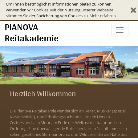
Um Ihnen bestmöglichst Informationen bieten zu können,
verwenden wir Cookies. Mit der Nutzung unserer Webseite
stimmen Sie der Speicherung von Cookies zu.
Mehr erfahren
PIANOVA
Reitakademie
Herzlich Willkommen
Die Pianova Reitakademie wendet sich an Reiter, Musiker (speziell
Klavierspieler), und Erholungssuchende. Hier im Herzen
Ostfrieslands, im Moor am Ende der Welt, ist die Natur noch in
Ordnung. Eine überwältigende Ruhe, bei klarem Nachthimmel ein
selten gesehenes Sternpanorama und Wildtiere, die die Nähe des