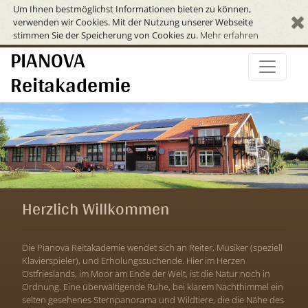
Um Ihnen bestmöglichst Informationen bieten zu können,
verwenden wir Cookies. Mit der Nutzung unserer Webseite
stimmen Sie der Speicherung von Cookies zu.
Mehr erfahren
PIANOVA
Reitakademie
Herzlich Willkommen
Die Pianova Reitakademie wendet sich an Reiter, Musiker (speziell
Klavierspieler), und Erholungssuchende. Hier im Herzen
Ostfrieslands, im Moor am Ende der Welt, ist die Natur noch in
Ordnung. Eine überwältigende Ruhe, bei klarem Nachthimmel ein
selten gesehenes Sternpanorama und Wildtiere, die die Nähe des