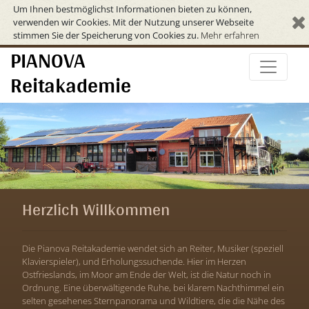
Um Ihnen bestmöglichst Informationen bieten zu können,
verwenden wir Cookies. Mit der Nutzung unserer Webseite
stimmen Sie der Speicherung von Cookies zu.
Mehr erfahren
PIANOVA
Reitakademie
Herzlich Willkommen
Die Pianova Reitakademie wendet sich an Reiter, Musiker (speziell
Klavierspieler), und Erholungssuchende. Hier im Herzen
Ostfrieslands, im Moor am Ende der Welt, ist die Natur noch in
Ordnung. Eine überwältigende Ruhe, bei klarem Nachthimmel ein
selten gesehenes Sternpanorama und Wildtiere, die die Nähe des