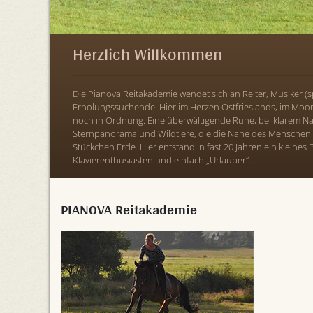
Herzlich Willkommen
Die Pianova Reitakademie wendet sich an Reiter, Musiker (sp
Erholungssuchende. Hier im Herzen Ostfrieslands, im Moor 
noch in Ordnung. Eine überwältigende Ruhe, bei klarem N
Sternpanorama und Wildtiere, die die Nähe des Menschen 
Stückchen Erde. Hier entstand in fast 20 Jahren ein kleines P
Klavierenthusiasten und einfach „Urlauber“.
PIANOVA Reitakademie