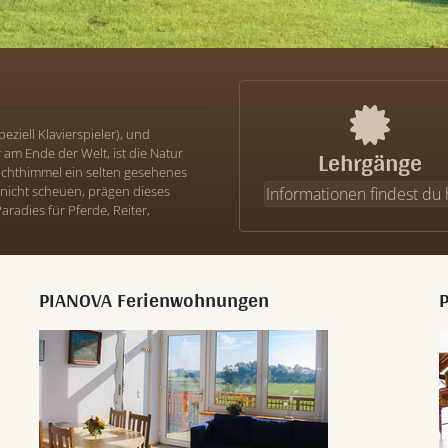
eziell Klavierspieler), und
Lehrgänge
am Ende der Welt, ist die Natur
achthimmel ein selten gesehenes
nicht scheuen, prägen dieses
Informationen findest du 
aradies für Pferde, Reiter,
PIANOVA Ferienwohnungen