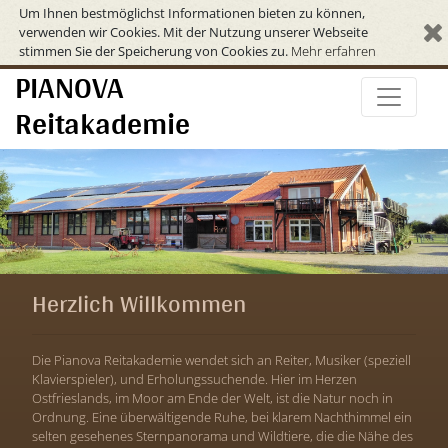
Um Ihnen bestmöglichst Informationen bieten zu können,
verwenden wir Cookies. Mit der Nutzung unserer Webseite
stimmen Sie der Speicherung von Cookies zu.
Mehr erfahren
PIANOVA
Reitakademie
Herzlich Willkommen
Die Pianova Reitakademie wendet sich an Reiter, Musiker (speziell
Klavierspieler), und Erholungssuchende. Hier im Herzen
Ostfrieslands, im Moor am Ende der Welt, ist die Natur noch in
Ordnung. Eine überwältigende Ruhe, bei klarem Nachthimmel ein
selten gesehenes Sternpanorama und Wildtiere, die die Nähe des