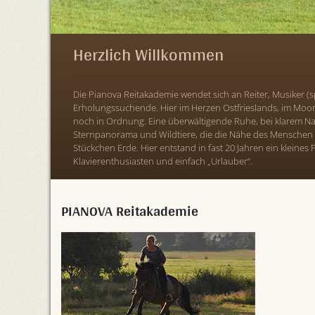
Herzlich Willkommen
Die Pianova Reitakademie wendet sich an Reiter, Musiker (sp
Erholungssuchende. Hier im Herzen Ostfrieslands, im Moor 
noch in Ordnung. Eine überwältigende Ruhe, bei klarem N
Sternpanorama und Wildtiere, die die Nähe des Menschen 
Stückchen Erde. Hier entstand in fast 20 Jahren ein kleines P
Klavierenthusiasten und einfach „Urlauber“.
PIANOVA Reitakademie