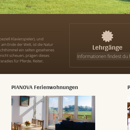
eziell Klavierspieler), und
Lehrgänge
am Ende der Welt, ist die Natur
achthimmel ein selten gesehenes
nicht scheuen, prägen dieses
Informationen findest du 
aradies für Pferde, Reiter,
PIANOVA Ferienwohnungen