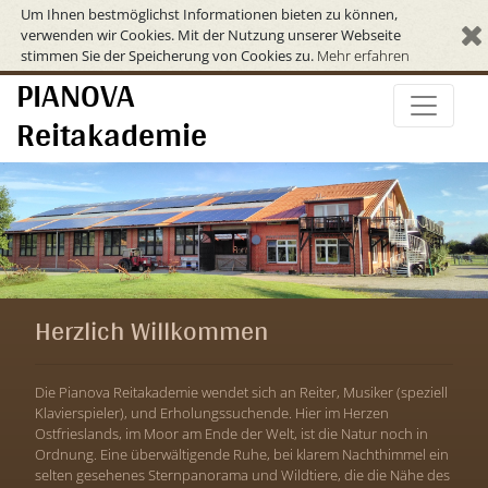
Um Ihnen bestmöglichst Informationen bieten zu können,
verwenden wir Cookies. Mit der Nutzung unserer Webseite
stimmen Sie der Speicherung von Cookies zu.
Mehr erfahren
PIANOVA
Reitakademie
Herzlich Willkommen
Die Pianova Reitakademie wendet sich an Reiter, Musiker (speziell
Klavierspieler), und Erholungssuchende. Hier im Herzen
Ostfrieslands, im Moor am Ende der Welt, ist die Natur noch in
Ordnung. Eine überwältigende Ruhe, bei klarem Nachthimmel ein
selten gesehenes Sternpanorama und Wildtiere, die die Nähe des