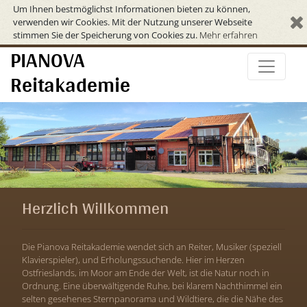
Um Ihnen bestmöglichst Informationen bieten zu können,
verwenden wir Cookies. Mit der Nutzung unserer Webseite
stimmen Sie der Speicherung von Cookies zu.
Mehr erfahren
PIANOVA
Reitakademie
Herzlich Willkommen
Die Pianova Reitakademie wendet sich an Reiter, Musiker (speziell
Klavierspieler), und Erholungssuchende. Hier im Herzen
Ostfrieslands, im Moor am Ende der Welt, ist die Natur noch in
Ordnung. Eine überwältigende Ruhe, bei klarem Nachthimmel ein
selten gesehenes Sternpanorama und Wildtiere, die die Nähe des