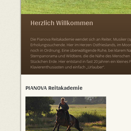
Herzlich Willkommen
Die Pianova Reitakademie wendet sich an Reiter, Musiker (sp
Erholungssuchende. Hier im Herzen Ostfrieslands, im Moor 
noch in Ordnung. Eine überwältigende Ruhe, bei klarem N
Sternpanorama und Wildtiere, die die Nähe des Menschen 
Stückchen Erde. Hier entstand in fast 20 Jahren ein kleines P
Klavierenthusiasten und einfach „Urlauber“.
PIANOVA Reitakademie