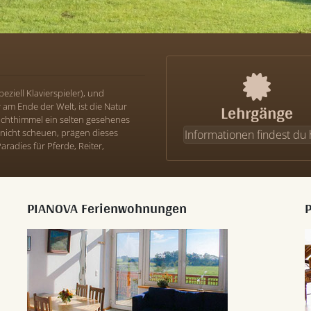
eziell Klavierspieler), und
Lehrgänge
am Ende der Welt, ist die Natur
achthimmel ein selten gesehenes
nicht scheuen, prägen dieses
Informationen findest du 
aradies für Pferde, Reiter,
PIANOVA Ferienwohnungen