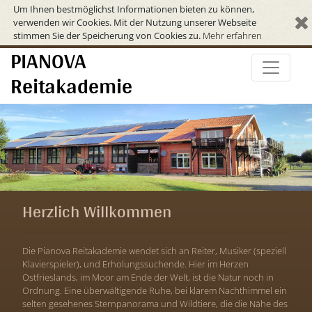
Um Ihnen bestmöglichst Informationen bieten zu können,
verwenden wir Cookies. Mit der Nutzung unserer Webseite
stimmen Sie der Speicherung von Cookies zu.
Mehr erfahren
PIANOVA
Reitakademie
Herzlich Willkommen
Die Pianova Reitakademie wendet sich an Reiter, Musiker (speziell
Klavierspieler), und Erholungssuchende. Hier im Herzen
Ostfrieslands, im Moor am Ende der Welt, ist die Natur noch in
Ordnung. Eine überwältigende Ruhe, bei klarem Nachthimmel ein
selten gesehenes Sternpanorama und Wildtiere, die die Nähe des