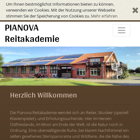
Um Ihnen bestmöglichst Informationen bieten zu können,
verwenden wir Cookies. Mit der Nutzung unserer Webseite
stimmen Sie der Speicherung von Cookies zu.
Mehr erfahren
PIANOVA
Reitakademie
Herzlich Willkommen
Die Pianova Reitakademie wendet sich an Reiter, Musiker (speziell
Klavierspieler), und Erholungssuchende. Hier im Herzen
Ostfrieslands, im Moor am Ende der Welt, ist die Natur noch in
Ordnung. Eine überwältigende Ruhe, bei klarem Nachthimmel ein
selten gesehenes Sternpanorama und Wildtiere, die die Nähe des