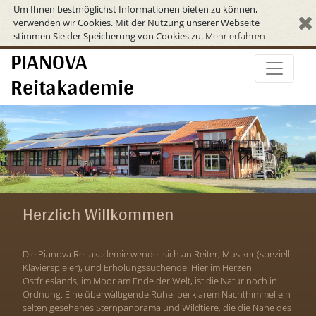
Um Ihnen bestmöglichst Informationen bieten zu können,
verwenden wir Cookies. Mit der Nutzung unserer Webseite
stimmen Sie der Speicherung von Cookies zu.
Mehr erfahren
PIANOVA
Reitakademie
Herzlich Willkommen
Die Pianova Reitakademie wendet sich an Reiter, Musiker (speziell
Klavierspieler), und Erholungssuchende. Hier im Herzen
Ostfrieslands, im Moor am Ende der Welt, ist die Natur noch in
Ordnung. Eine überwältigende Ruhe, bei klarem Nachthimmel ein
selten gesehenes Sternpanorama und Wildtiere, die die Nähe des