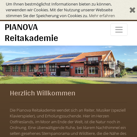
Um Ihnen bestmöglichst Informationen bieten zu können,
verwenden wir Cookies. Mit der Nutzung unserer Webseite
stimmen Sie der Speicherung von Cookies zu.
Mehr erfahren
PIANOVA
Reitakademie
Herzlich Willkommen
Die Pianova Reitakademie wendet sich an Reiter, Musiker (speziell
Klavierspieler), und Erholungssuchende. Hier im Herzen
Ostfrieslands, im Moor am Ende der Welt, ist die Natur noch in
Ordnung. Eine überwältigende Ruhe, bei klarem Nachthimmel ein
selten gesehenes Sternpanorama und Wildtiere, die die Nähe des