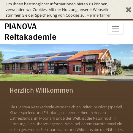
Um Ihnen bestmöglichst Informationen bieten zu können,
verwenden wir Cookies. Mit der Nutzung unserer Webseite
stimmen Sie der Speicherung von Cookies zu.
Mehr erfahren
PIANOVA
Reitakademie
Herzlich Willkommen
Die Pianova Reitakademie wendet sich an Reiter, Musiker (speziell
Klavierspieler), und Erholungssuchende. Hier im Herzen
Ostfrieslands, im Moor am Ende der Welt, ist die Natur noch in
Ordnung. Eine überwältigende Ruhe, bei klarem Nachthimmel ein
selten gesehenes Sternpanorama und Wildtiere, die die Nähe des